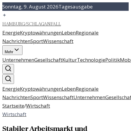
Sonntag, 9. August 2026
Tagesausgabe
✦
HAMBURG
/
SCHLAGANFALL
Energie
Kryptowährungen
Leben
Regionale
Nachrichten
Sport
Wissenschaft
Mehr
Unternehmen
Gesellschaft
Kultur
Technologie
Politik
Mobi
Energie
Kryptowährungen
Leben
Regionale
Nachrichten
Sport
Wissenschaft
Unternehmen
Gesellschaf
Startseite
/
Wirtschaft
Wirtschaft
Stabiler Arbeitsmarkt und