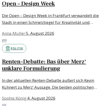
Open – Design Week
Die Open – Design Week in Frankfurt verwandelt die
Stadt in einen Schmelztiegel für Kreativität und
Begegnung, in dem Designer, Künstler und Bürger
Anna Müller
·
5. August 2026
zusammenkommen.
09
POLITIK
Renten-Debatte: Bas über Merz‘
unklare Formulierung
In der aktuellen Renten-Debatte äußert sich Kevin
Kühnert zu Merz‘ Aussage. Die beiden politischen
Richtungen scheinen ein gemeinsames Ziel zu
Sophie König
·
4. August 2026
verfolgen, trotz Unklarheiten.
10