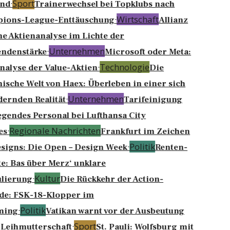
·
Sport
nd
Trainerwechsel bei Topklubs nach
·
Wirtschaft
ions-League-Enttäuschung
Allianz
ne Aktienanalyse im Lichte der
·
Unternehmen
ndenstärke
Microsoft oder Meta:
·
Technologie
nalyse der Value-Aktien
Die
sche Welt von Haex: Überleben in einer sich
·
Unternehmen
ernden Realität
Tarifeinigung
iegendes Personal bei Lufthansa City
·
Regionale Nachrichten
es
Frankfurt im Zeichen
·
Politik
signs: Die Open – Design Week
Renten-
e: Bas über Merz‘ unklare
·
Kultur
lierung
Die Rückkehr der Action-
e: FSK-18-Klopper im
·
Politik
ming
Vatikan warnt vor der Ausbeutung
·
Sport
Leihmutterschaft
St. Pauli: Wolfsburg mit