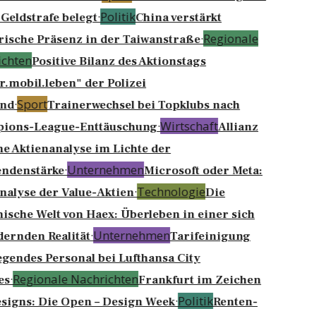
·
Politik
Geldstrafe belegt
China verstärkt
·
Regionale
rische Präsenz in der Taiwanstraße
chten
Positive Bilanz des Aktionstags
r.mobil.leben" der Polizei
·
Sport
nd
Trainerwechsel bei Topklubs nach
·
Wirtschaft
ions-League-Enttäuschung
Allianz
ne Aktienanalyse im Lichte der
·
Unternehmen
ndenstärke
Microsoft oder Meta:
·
Technologie
nalyse der Value-Aktien
Die
sche Welt von Haex: Überleben in einer sich
·
Unternehmen
ernden Realität
Tarifeinigung
iegendes Personal bei Lufthansa City
·
Regionale Nachrichten
es
Frankfurt im Zeichen
·
Politik
signs: Die Open – Design Week
Renten-