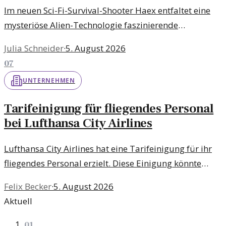
Im neuen Sci-Fi-Survival-Shooter Haex entfaltet eine
mysteriöse Alien-Technologie faszinierende
Mechanismen in der Open World. Erlebt, wie sich die
Julia Schneider
·
5. August 2026
Umgebung ständig verändert und
07
Herausforderungen meistert.
UNTERNEHMEN
Tarifeinigung für fliegendes Personal
bei Lufthansa City Airlines
Lufthansa City Airlines hat eine Tarifeinigung für ihr
fliegendes Personal erzielt. Diese Einigung könnte
weitreichende Folgen für die Mitarbeiter und die
Felix Becker
·
5. August 2026
Betriebsabläufe haben.
Aktuell
01