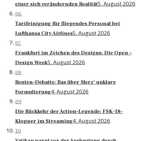
5. August 2026
einer sich verändernden Realität
06
Tarifeinigung für fliegendes Personal bei
5. August 2026
Lufthansa City Airlines
07
Frankfurt im Zeichen des Designs: Die Open –
5. August 2026
Design Week
08
Renten-Debatte: Bas über Merz‘ unklare
4. August 2026
Formulierung
09
Die Rückkehr der Action-Legende: FSK-18-
4. August 2026
Klopper im Streaming
10
Vatikan warnt vor der Ausbeutung durch