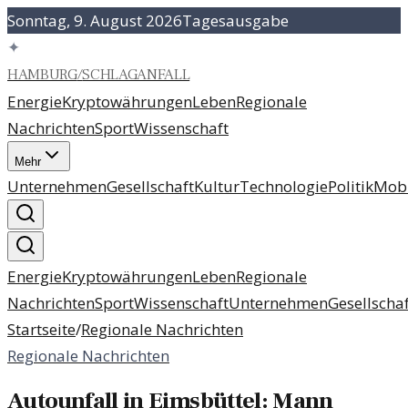
Sonntag, 9. August 2026
Tagesausgabe
✦
HAMBURG
/
SCHLAGANFALL
Energie
Kryptowährungen
Leben
Regionale
Nachrichten
Sport
Wissenschaft
Mehr
Unternehmen
Gesellschaft
Kultur
Technologie
Politik
Mobi
Energie
Kryptowährungen
Leben
Regionale
Nachrichten
Sport
Wissenschaft
Unternehmen
Gesellschaf
Startseite
/
Regionale Nachrichten
Regionale Nachrichten
Autounfall in Eimsbüttel: Mann