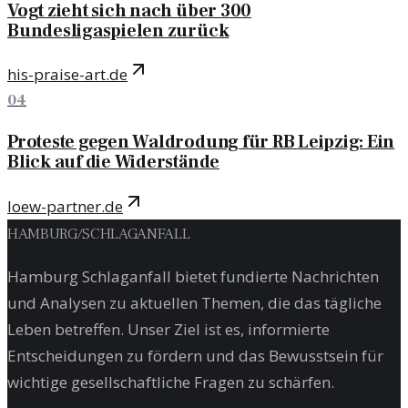
Vogt zieht sich nach über 300
Bundesligaspielen zurück
his-praise-art.de
04
Proteste gegen Waldrodung für RB Leipzig: Ein
Blick auf die Widerstände
loew-partner.de
HAMBURG
/
SCHLAGANFALL
Hamburg Schlaganfall bietet fundierte Nachrichten
und Analysen zu aktuellen Themen, die das tägliche
Leben betreffen. Unser Ziel ist es, informierte
Entscheidungen zu fördern und das Bewusstsein für
wichtige gesellschaftliche Fragen zu schärfen.