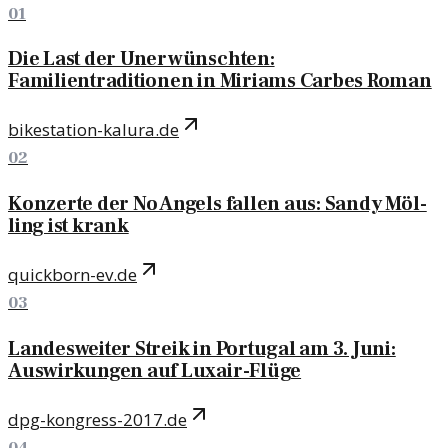
01
Die Last der Unerwünschten:
Familientraditionen in Miriams Carbes Roman
bikestation-kalura.de
02
Konzerte der No Angels fallen aus: Sandy Möl­
ling ist krank
quickborn-ev.de
03
Landesweiter Streik in Portugal am 3. Juni:
Auswirkungen auf Luxair-Flüge
dpg-kongress-2017.de
04