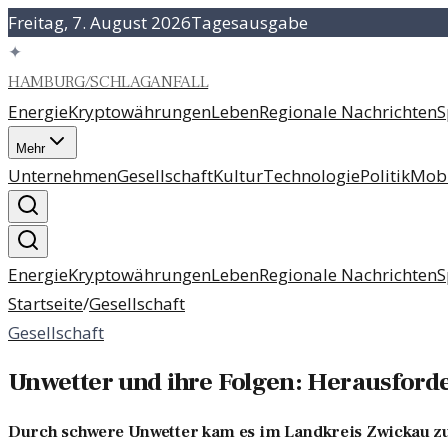
Freitag, 7. August 2026
Tagesausgabe
✦
HAMBURG
/
SCHLAGANFALL
Energie
Kryptowährungen
Leben
Regionale Nachrichten
S
Mehr
Unternehmen
Gesellschaft
Kultur
Technologie
Politik
Mobi
Energie
Kryptowährungen
Leben
Regionale Nachrichten
S
Startseite
/
Gesellschaft
Gesellschaft
Unwetter und ihre Folgen: Herausford
Durch schwere Unwetter kam es im Landkreis Zwickau zu