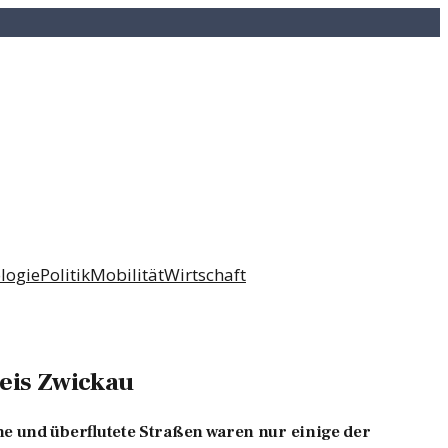
logie
Politik
Mobilität
Wirtschaft
eis Zwickau
e und überflutete Straßen waren nur einige der