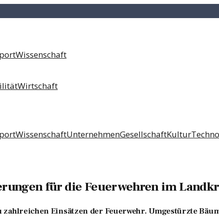
port
Wissenschaft
lität
Wirtschaft
port
Wissenschaft
Unternehmen
Gesellschaft
Kultur
Techno
erungen für die Feuerwehren im Landkr
 zahlreichen Einsätzen der Feuerwehr. Umgestürzte Bäum