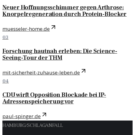
Neuer Hoffnungsschimmer gegen Arthrose:
Knorpelregeneration durch Protein-Blocker
muesseler-home.de
03
Forschung hautnah erleben: Die Science-
Seeing-Tour der THM
mit-sicherheit-zuhause-leben.de
04
CDU wirft Opposition Blockade bei IP-
Adressenspeicherung vor
paul-spinger.de
HAMBURG
/
SCHLAGANFALL