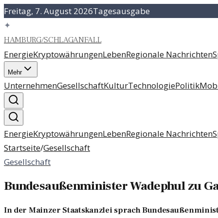
Freitag, 7. August 2026
Tagesausgabe
✦
HAMBURG
/
SCHLAGANFALL
Energie
Kryptowährungen
Leben
Regionale Nachrichten
S
Mehr
Unternehmen
Gesellschaft
Kultur
Technologie
Politik
Mobi
Energie
Kryptowährungen
Leben
Regionale Nachrichten
S
Startseite
/
Gesellschaft
Gesellschaft
Bundesaußenminister Wadephul zu Gas
In der Mainzer Staatskanzlei sprach Bundesaußenminist