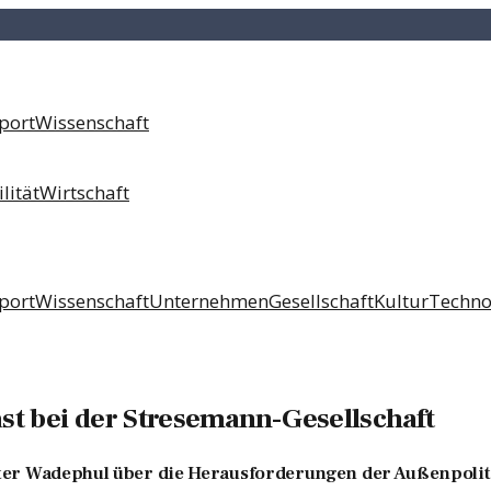
port
Wissenschaft
lität
Wirtschaft
port
Wissenschaft
Unternehmen
Gesellschaft
Kultur
Techno
t bei der Stresemann-Gesellschaft
er Wadephul über die Herausforderungen der Außenpoliti