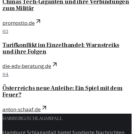
Chinas Tech-Giganten und ihre Verbindungen
zum Militär
promostip.de
03
Tarifkonflikt im Einzelhandel: Warnstreiks
und ihre Folgen
die-edv-beratung.de
04
Österreichs neue Anleihe: Ein Spiel mit dem
Feuer?
anton-schaaf.de
HAMBURG
/
SCHLAGANFALL
Hamburg Schlaganfall bietet fundierte Nachrichten